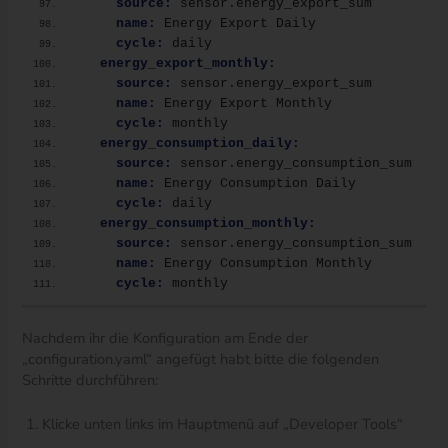
source:
 sensor.energy_export_sum
name:
 Energy Export Daily
cycle:
 daily
energy_export_monthly:
source:
 sensor.energy_export_sum
name:
 Energy Export Monthly
cycle:
 monthly
energy_consumption_daily:
source:
 sensor.energy_consumption_sum
name:
 Energy Consumption Daily
cycle:
 daily
energy_consumption_monthly:
source:
 sensor.energy_consumption_sum
name:
 Energy Consumption Monthly
cycle:
 monthly
Nachdem ihr die Konfiguration am Ende der
„configuration.yaml“ angefügt habt bitte die folgenden
Schritte durchführen:
Klicke unten links im Hauptmenü auf „Developer Tools“