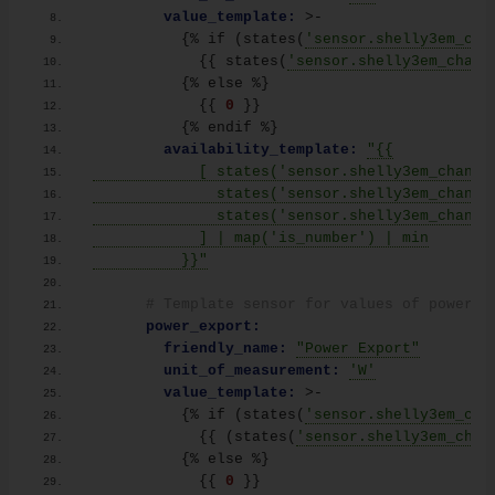
value_template:
 >-
{
% if 
(
states
(
'sensor.shelly3em_cha
{
{
 states
(
'sensor.shelly3em_chann
{
% else %
}
{
{
0
}
}
{
% endif %
}
availability_template:
"{{
            [ states('sensor.shelly3em_channe
              states('sensor.shelly3em_channe
              states('sensor.shelly3em_channe
            ] | map('is_number') | min
          }}"
# Template sensor for values of power e
power_export:
friendly_name:
"Power Export"
unit_of_measurement:
'W'
value_template:
 >-
{
% if 
(
states
(
'sensor.shelly3em_cha
{
{
(
states
(
'sensor.shelly3em_chan
{
% else %
}
{
{
0
}
}