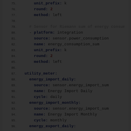
unit_prefix:
 k
round:
2
method:
 left
# Sensor for Riemann sum of energy consumpt
  - 
platform:
 integration
source:
 sensor.power_consumption
name:
 energy_consumption_sum
unit_prefix:
 k
round:
2
method:
 left
utility_meter:
energy_import_daily:
source:
 sensor.energy_import_sum
name:
 Energy Import Daily
cycle:
 daily
energy_import_monthly:
source:
 sensor.energy_import_sum
name:
 Energy Import Monthly
cycle:
 monthly
energy_export_daily: