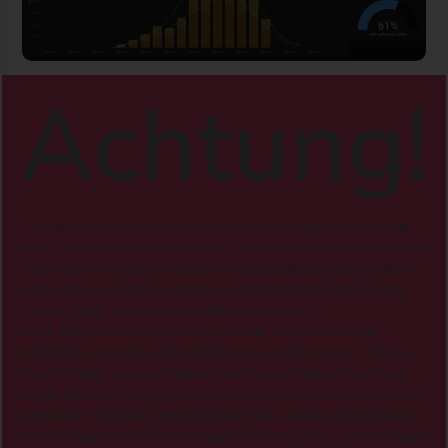
Achtung!
1. Es dauert eine Weile bis ihr Daten im Energie Dashboard
seht. Es dauert mindestens eine Stunde, kann aber auch bis zu
3 Stunden benötigen. Habt ein wenig Geduld! Insbesondere
wird unten in den Kommentaren oft berichtet, dass „Energy
Export Daily“ nicht ausgewählt werden kann.
2. Ich habe zu Testzwecken eine neue Home Assistant
Installation gemacht. Ich konnte dies reproduzieren, „Energy
Export Daily“ war unmittelbar nicht auswählbar. Aber nach
einige Stunden hingegen war er vorhanden und ich konnte ihn
einbinden. Habt ein wenig Geduld. Jede weitere Veränderung
der Konfiguration führt unweigerlich dazu, dass es noch länger