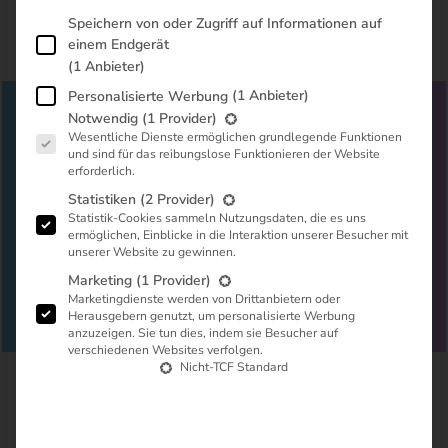
Im Folgenden finden Sie eine Liste der Zwecke des IAB Transp
Speichern von oder Zugriff auf Informationen auf
einem Endgerät
(1 Anbieter)
(1 Anbieter)
Personalisierte Werbung
Neue Version
Es folgt eine Liste der Dienstgruppen, für die eine Zustimmung
Notwendig
(1 Provider)
Mit der Version von 2025.12 von Home
Wesentliche Dienste ermöglichen grundlegende Funktionen
Assistant wird eine Warnung angezeigt,
und sind für das reibungslose Funktionieren der Website
erforderlich.
dass die Konfiguration ab der Version
2026.06 nicht mehr funktionieren wird. Ich
Statistiken
(2 Provider)
einen neuen Post erkläre ich euch Schritt für
Statistik-Cookies sammeln Nutzungsdaten, die es uns
Schritt was ihr tun müsst, um eure
ermöglichen, Einblicke in die Interaktion unserer Besucher mit
unserer Website zu gewinnen.
Konfiguration für zukünftige Versionen von
Home Assistant fit zu machen.
Marketing
(1 Provider)
Marketingdienste werden von Drittanbietern oder
Herausgebern genutzt, um personalisierte Werbung
Zur neuen Version
anzuzeigen. Sie tun dies, indem sie Besucher auf
verschiedenen Websites verfolgen.
Nicht-TCF Standard
Für wen ist diese Anleitung?
Ihr nutzt eine
Shelly 3EM
um den
Stromverbrauch eures
Hauses oder Wohnung zu messen
. Gleichzeitig betreibt ihr