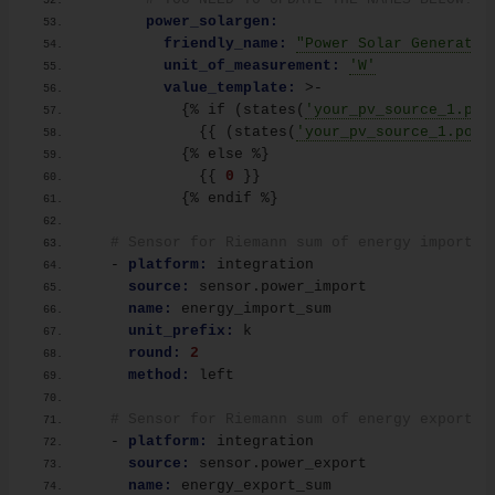
power_solargen:
friendly_name:
"Power Solar Generatio
unit_of_measurement:
'W'
value_template:
 >-
{
% if 
(
states
(
'your_pv_source_1.pow
{
{
(
states
(
'your_pv_source_1.powe
{
% else %
}
{
{
0
}
}
{
% endif %
}
# Sensor for Riemann sum of energy import (
  - 
platform:
 integration
source:
 sensor.power_import
name:
 energy_import_sum
unit_prefix:
 k
round:
2
method:
 left
# Sensor for Riemann sum of energy export (
  - 
platform:
 integration
source:
 sensor.power_export
name:
 energy_export_sum