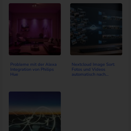
Probleme mit der Alexa
Nextcloud Image Sort:
Integration von Philips
Fotos und Videos
Hue
automatisch nach
Aufnahmedatum
einsortieren