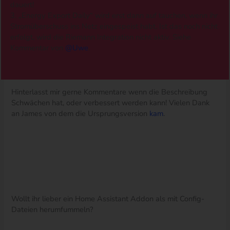
dauert!
3. „Energy Export Daily“ wird erst dann auf tauchen, wenn ihr
Stromüberschuss ins Netz eingespeist habt. Ist das noch nicht
erfolgt, wird die Riemann Integration nicht aktiv. Siehe
Kommentar von
@Uwe
.
Hinterlasst mir gerne Kommentare wenn die Beschreibung
Schwächen hat, oder verbessert werden kann! Vielen Dank
an James von dem die Ursprungsversion
kam
.
Wollt ihr lieber ein Home Assistant Addon als mit Config-
Dateien herumfummeln?