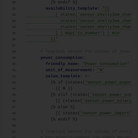
{
% endif %
}
availability_template:
"{{
            [ states('sensor.shelly3em_channe
              states('sensor.shelly3em_channe
              states('sensor.shelly3em_channe
            ] | map('is_number') | min
          }}"
# Template sensor for values of power c
power_consumption:
friendly_name:
"Power Consumption"
unit_of_measurement:
'W'
value_template:
 >-
{
% if 
(
states
(
'sensor.power_export'
{
{
0
}
}
{
% elif 
(
states
(
'sensor.power_expor
{
{
(
states
(
'sensor.power_solargen
{
% else %
}
{
{
 states
(
'sensor.power_import'
)
|
{
% endif %
}
# Template sensor for values of energy 
# YOU NEED TO UPDATE THE NAMES BELOW!!!