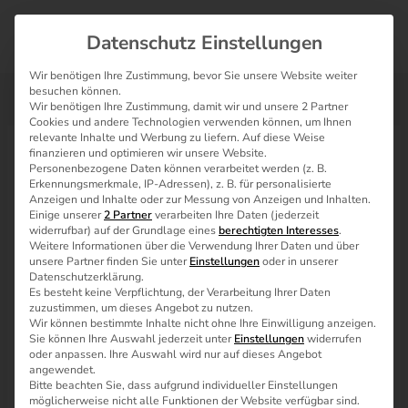
Zum
Inhalt
Datenschutz Einstellungen
springen
Wir benötigen Ihre Zustimmung, bevor Sie unsere Website weiter
besuchen können.
Wir benötigen Ihre Zustimmung, damit wir und unsere 2 Partner
Cookies und andere Technologien verwenden können, um Ihnen
relevante Inhalte und Werbung zu liefern. Auf diese Weise
Shelly 3EM, Photovoltaik und Home
finanzieren und optimieren wir unsere Website.
Personenbezogene Daten können verarbeitet werden (z. B.
Assistant: Richtig saldieren.
Erkennungsmerkmale, IP-Adressen), z. B. für personalisierte
Anzeigen und Inhalte oder zur Messung von Anzeigen und Inhalten.
Einige unserer
2 Partner
verarbeiten Ihre Daten (jederzeit
Dezember 17, 2022
/
8 minutes of reading
widerrufbar) auf der Grundlage eines
berechtigten Interesses
.
Weitere Informationen über die Verwendung Ihrer Daten und über
unsere Partner finden Sie unter
Einstellungen
oder in unserer
Datenschutzerklärung.
Es besteht keine Verpflichtung, der Verarbeitung Ihrer Daten
zuzustimmen, um dieses Angebot zu nutzen.
Wir können bestimmte Inhalte nicht ohne Ihre Einwilligung anzeigen.
Sie können Ihre Auswahl jederzeit unter
Einstellungen
widerrufen
oder anpassen. Ihre Auswahl wird nur auf dieses Angebot
angewendet.
Bitte beachten Sie, dass aufgrund individueller Einstellungen
möglicherweise nicht alle Funktionen der Website verfügbar sind.