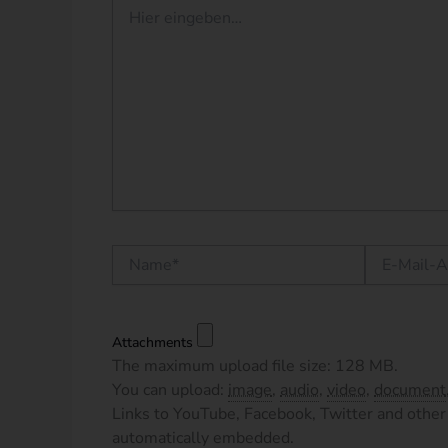
Hier
eingeben…
Name*
E-
Mail-
Adresse*
Attachments
The maximum upload file size: 128 MB.
You can upload:
image
,
audio
,
video
,
document
Links to YouTube, Facebook, Twitter and other 
automatically embedded.