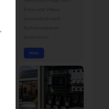
Nextcloud Image Sort:
Fotos und Videos
eilt werden kann. Die erste Dienstgruppe ist unerlässlich un
automatisch nach
Aufnahmedatum
ie
einsortieren
Mehr