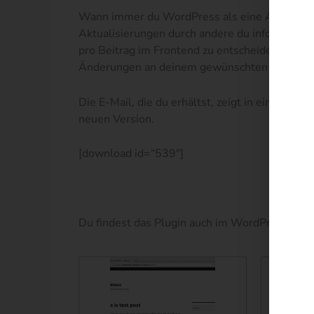
Wann immer du WordPress als eine Art Wiki ode
Aktualisierungen durch andere du informiert w
pro Beitrag im Frontend zu entscheiden, ob du
Änderungen an deinem gewünschten Beitrag 
Die E-Mail, die du erhältst, zeigt in einem üb
neuen Version.
[download id=“539″]
Du findest das Plugin auch im WordPress-Rep