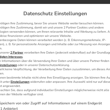
Datenschutz Einstellungen
nötigen Ihre Zustimmung, bevor Sie unsere Website weiter besuchen können.
nötigen Ihre Zustimmung, damit wir und unsere 2 Partner Cookies und andere
 Automatisierung
Photovoltaik
Blender
Nextclou
logien verwenden können, um Ihnen relevante Inhalte und Werbung zu liefern. A
Weise finanzieren und optimieren wir unsere Website.
enbezogene Daten können verarbeitet werden (z. B. Erkennungsmerkmale, IP-
n), z. B. für personalisierte Anzeigen und Inhalte oder zur Messung von Anzeige
n.
 unserer
2 Partner
verarbeiten Ihre Daten (jederzeit widerrufbar) auf der Grundlag
tigten Interesses
.
e Informationen über die Verwendung Ihrer Daten und über unsere Partner finden
instellungen
oder in unserer Datenschutzerklärung.
ter Content
eht keine Verpflichtung, der Verarbeitung Ihrer Daten zuzustimmen, um dieses A
en.
nnen bestimmte Inhalte nicht ohne Ihre Einwilligung anzeigen. Sie können Ihre 
it unter
Einstellungen
widerrufen oder anpassen. Ihre Auswahl wird nur auf dies
t angewendet.
eachten Sie, dass aufgrund individueller Einstellungen möglicherweise nicht alle
nen der Website verfügbar sind.
lgenden finden Sie eine Liste der Zwecke des IAB Transparen
Speichern von oder Zugriff auf Informationen auf einem Endgerät
(1 Anbieter)