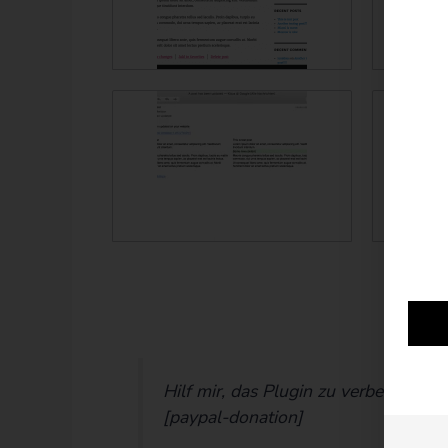
Hilf mir, das Plugin zu verbessern, 
[paypal-donation]