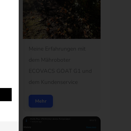
Meine Erfahrungen mit
dem Mähroboter
ECOVACS GOAT G1 und
dem Kundenservice
Mehr