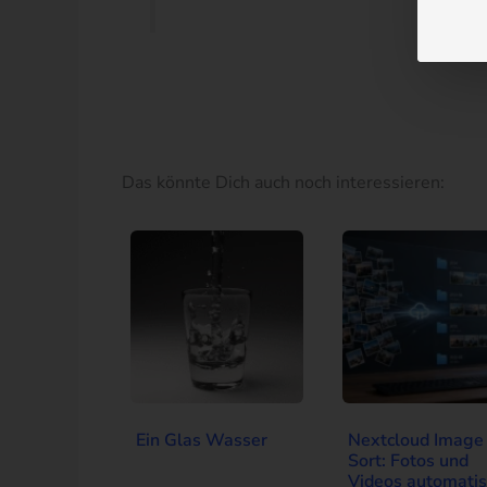
Das könnte Dich auch noch interessieren:
Ein Glas Wasser
Nextcloud Image
Sort: Fotos und
Videos automatis