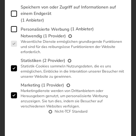
Im Folgenden finden Sie eine Liste der Zwecke des IAB Transp
Speichern von oder Zugriff auf Informationen auf
einem Endgerät
(1 Anbieter)
(1 Anbieter)
Personalisierte Werbung
Es folgt eine Liste der Dienstgruppen, für die eine Zustimmung
Notwendig
(1 Provider)
Ich liebe WordPress und ich liebe das Avada-Theme. Avada
Wesentliche Dienste ermöglichen grundlegende Funktionen
bietet mir unzählige Optionen, um in all meinen Projekten eine
und sind für das reibungslose Funktionieren der Website
erforderlich.
schöne Website zu bauen. Aber eine Sache mag ich nicht: die
Anpassung der Schriftarten! In diesem Beitrag zeige ich dir,
Statistiken
(2 Provider)
wie du die Schriftart theme-weit ersetzen kannst.
Statistik-Cookies sammeln Nutzungsdaten, die es uns
ermöglichen, Einblicke in die Interaktion unserer Besucher mit
unserer Website zu gewinnen.
Ja, Avada erlaubt es dir, eine eigene Schriftart hochzuladen
(eof, ttf, woff, svg), aber es verwendet diese Schriften nur an
Marketing
(1 Provider)
Marketingdienste werden von Drittanbietern oder
einigen Stellen. Zum Beispiel lässt sich die Body-Schriftart
Herausgebern genutzt, um personalisierte Werbung
nicht ersetzen, ebenso wenig wie in einigen anderen
anzuzeigen. Sie tun dies, indem sie Besucher auf
Bereichen. Nach einigem Experimentieren habe ich dieses
verschiedenen Websites verfolgen.
Vorgehen entwickelt, um alle Schriften durch meine eigene
Nicht-TCF Standard
Schriftart zu ersetzen. Hier sind die Schritte:
Schritt 1:
Aktiviere das Avada-Child-Theme (natürlich