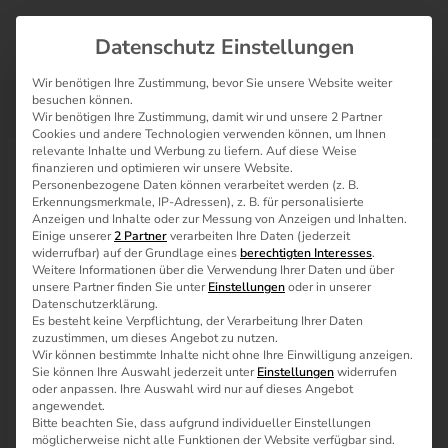
Zum
Inhalt
Datenschutz Einstellungen
springen
Wir benötigen Ihre Zustimmung, bevor Sie unsere Website weiter
besuchen können.
Wir benötigen Ihre Zustimmung, damit wir und unsere 2 Partner
Cookies und andere Technologien verwenden können, um Ihnen
relevante Inhalte und Werbung zu liefern. Auf diese Weise
Eigene Schriftarten im WordPress-
finanzieren und optimieren wir unsere Website.
Personenbezogene Daten können verarbeitet werden (z. B.
Avada-Theme verwenden
Erkennungsmerkmale, IP-Adressen), z. B. für personalisierte
Anzeigen und Inhalte oder zur Messung von Anzeigen und Inhalten.
Einige unserer
2 Partner
verarbeiten Ihre Daten (jederzeit
Januar 17, 2016
/
2 minutes of reading
widerrufbar) auf der Grundlage eines
berechtigten Interesses
.
Weitere Informationen über die Verwendung Ihrer Daten und über
unsere Partner finden Sie unter
Einstellungen
oder in unserer
Datenschutzerklärung.
Es besteht keine Verpflichtung, der Verarbeitung Ihrer Daten
zuzustimmen, um dieses Angebot zu nutzen.
Wir können bestimmte Inhalte nicht ohne Ihre Einwilligung anzeigen.
Sie können Ihre Auswahl jederzeit unter
Einstellungen
widerrufen
oder anpassen. Ihre Auswahl wird nur auf dieses Angebot
angewendet.
Bitte beachten Sie, dass aufgrund individueller Einstellungen
möglicherweise nicht alle Funktionen der Website verfügbar sind.