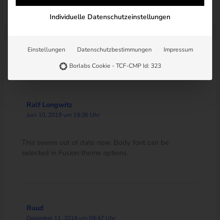
Individuelle Datenschutzeinstellungen
Einstellungen
Datenschutzbestimmungen
Impressum
5 Kommentare zu „Eigene Schriftarten im WordPress-
Avada-Theme verwenden“
Borlabs Cookie - TCF-CMP Id: 323
Ralf Longwitz
Juni 10, 2019 um 19:36 Uhr
This seems out of date now. Body font can be
selected in Fusion theme options.
Ruud
Dezember 11, 2018 um 09:47 Uhr