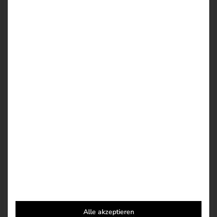
WordPress-Plugin: Better Content
By
IAMKLAUS
/
März 20, 2016
Ein Social Intranet mit über 10.000
Nutzern auf WordPress
By
IAMKLAUS
/
September 14, 2017
Alle akzeptieren