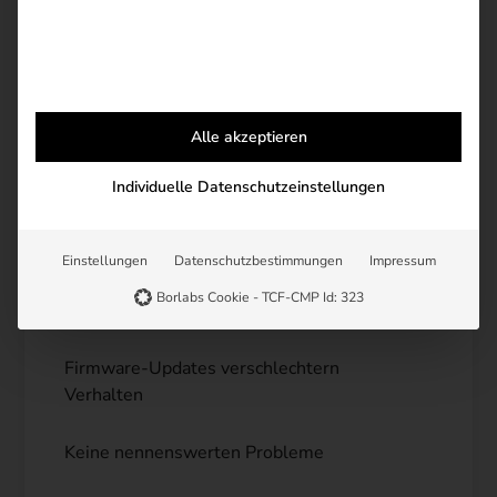
Bleibt häufig hängen
Verliert Position / Orientierung
Fährt außerhalb der Mähfläche
Alle akzeptieren
Individuelle Datenschutzeinstellungen
Probleme mit Beacons
App-Probleme
Einstellungen
Datenschutzbestimmungen
Impressum
Borlabs Cookie - TCF-CMP Id: 323
Kamera funktioniert nicht zuverlässig
Firmware-Updates verschlechtern
Verhalten
Keine nennenswerten Probleme