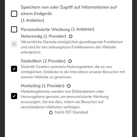
Im Folgenden finden Sie eine Liste der Zwecke des IAB Transp
Speichern von oder Zugriff auf Informationen auf
Kein ECOVACS-Gerät (nur Interesse)
einem Endgerät
(1 Anbieter)
Seit wann ist das Gerät im Einsatz?
(1 Anbieter)
Personalisierte Werbung
Wähle den Nutzungszeitraum deines Gerätes aus.
Es folgt eine Liste der Dienstgruppen, für die eine Zustimmung
Notwendig
(1 Provider)
Wesentliche Dienste ermöglichen grundlegende Funktionen
Weniger als 3 Monate
und sind für das reibungslose Funktionieren der Website
erforderlich.
3–6 Monate
Statistiken
(2 Provider)
Statistik-Cookies sammeln Nutzungsdaten, die es uns
ermöglichen, Einblicke in die Interaktion unserer Besucher mit
6–12 Monate
unserer Website zu gewinnen.
Marketing
(1 Provider)
Marketingdienste werden von Drittanbietern oder
Mehr als 12 Monate
Herausgebern genutzt, um personalisierte Werbung
anzuzeigen. Sie tun dies, indem sie Besucher auf
verschiedenen Websites verfolgen.
Wo wurde das Gerät gekauft?
Nicht-TCF Standard
Wähle den Kaufkanal deines Gerätes aus.
Direkt bei ECOVACS