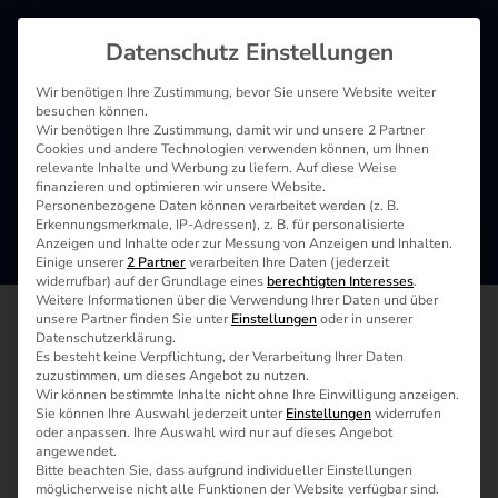
Datenschutz Einstellungen
ECOVACS GOAT G1 Nutzerumfrage
Wir benötigen Ihre Zustimmung, bevor Sie unsere Website weiter
besuchen können.
Wir benötigen Ihre Zustimmung, damit wir und unsere 2 Partner
Cookies und andere Technologien verwenden können, um Ihnen
relevante Inhalte und Werbung zu liefern. Auf diese Weise
finanzieren und optimieren wir unsere Website.
Personenbezogene Daten können verarbeitet werden (z. B.
Erkennungsmerkmale, IP-Adressen), z. B. für personalisierte
Welches Modell nutzt du?
Anzeigen und Inhalte oder zur Messung von Anzeigen und Inhalten.
Wähle das Modell deines Gerätes aus.
Einige unserer
2 Partner
verarbeiten Ihre Daten (jederzeit
widerrufbar) auf der Grundlage eines
berechtigten Interesses
.
ECOVACS GOAT G1
Weitere Informationen über die Verwendung Ihrer Daten und über
unsere Partner finden Sie unter
Einstellungen
oder in unserer
Datenschutzerklärung.
ECOVACS GOAT G1-800
Es besteht keine Verpflichtung, der Verarbeitung Ihrer Daten
zuzustimmen, um dieses Angebot zu nutzen.
Wir können bestimmte Inhalte nicht ohne Ihre Einwilligung anzeigen.
ECOVACS GOAT G1-1600
Sie können Ihre Auswahl jederzeit unter
Einstellungen
widerrufen
oder anpassen. Ihre Auswahl wird nur auf dieses Angebot
angewendet.
Bitte beachten Sie, dass aufgrund individueller Einstellungen
Anderes ECOVACS-Modell
möglicherweise nicht alle Funktionen der Website verfügbar sind.